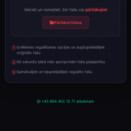
Velciet un nometiet .bin failu vai
pārlūkojiet
Pārlūkot failus
Augšupielādējiet savu failu
Izvēlieties regulēšanas opcijas un augšupielādējiet
1
oriģinālo failu
60 sekunžu laikā mēs apstiprinām faila pieejamību
2
Samaksājiet un lejupielādējiet regulēto failu
3
+43 664 402 15 71 atbalstam