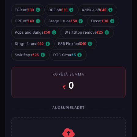
EGR off
DPF off
AdBlue off
€30
€30
€40
OPF off
Stage 1 tune
Decat
€40
€50
€30
Pops and Bangs
StartStop remove
€50
€25
Stage 2 tune
E85 Flexfuel
€60
€40
Swirlflaps
DTC Clear
€25
€5
KOPĒJĀ SUMMA
0
€
AUGŠUPIELĀDĒT