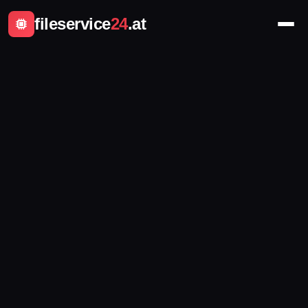
fileservice
24
.at