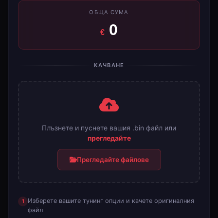
ОБЩА СУМА
0
€
КАЧВАНЕ
Плъзнете и пуснете вашия .bin файл или
прегледайте
Прегледайте файлове
Качете вашия файл
Изберете вашите тунинг опции и качете оригиналния
1
файл