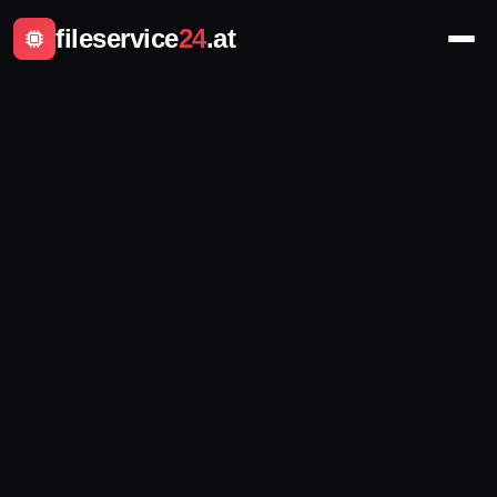
fileservice
24
.at