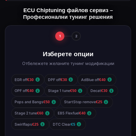
ECU Chiptuning файлов сервиз –
Професионални тунинг решения
1
2
Изберете опции
Отбележете желаните тунинг модификации
EGR off
DPF off
AdBlue off
€30
€30
€40
OPF off
Stage 1 tune
Decat
€40
€50
€30
Pops and Bangs
StartStop remove
€50
€25
Stage 2 tune
E85 Flexfuel
€60
€40
Swirlflaps
DTC Clear
€25
€5