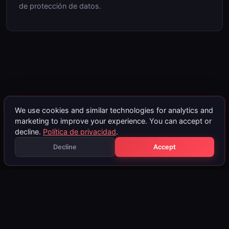
de protección de datos.
We use cookies and similar technologies for analytics and
marketing to improve your experience. You can accept or
decline.
Política de privacidad
.
Decline
Accept
fileservice
24
.at
Blog
DPF Off
EGR Off
Stage 1
AdBlue Off
Aviso
Política de
Términos y
Contacto
Portal