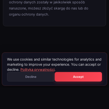
ochrony danych zostały w jakikolwiek sposób
naruszone, możesz złożyć skargę do nas lub do
organu ochrony danych.
We use cookies and similar technologies for analytics and
marketing to improve your experience. You can accept or
decline.
Polityka prywatności
.
Decline
Accept
fileservice
24
.at
Blog
DPF Off
EGR Off
Stage 1
AdBlue Off