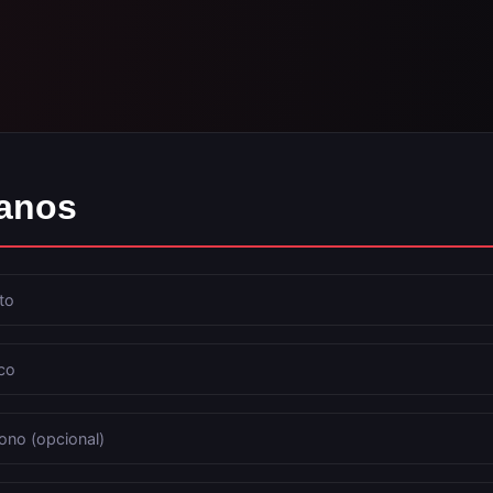
anos
to
co
ono (opcional)